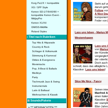
Korg Pa1/X + kompatible
Steht auf u
darum geht 
XG / SFF Style
Follow
vo
Ketron SD-1/7/9/40/90 +
A Nice Da
kompatible Ketron Event -
komponiert
MidjayPro
Feder von
Ketron X1/X4
GM/GS-Midifile
Roland Styles
Lass uns leben - Marius Mü
• Titel nach Rubriken
Westernhagen
Top Hits & Hitparade
Lass uns 
Country & Rock
von
Mariu
Schlager & Volksmusik
der Künstle
Stimmung & Karneval
vergänglich
der väterl
Oldies & Evergreens
Doch auch
Movietracks
schnell, dass das alltägliche 
Pop, 8-Beat & Ballads
Klassiker:
Lass uns leben
!
Medleys
Party
Slice Me Nice - Fancy
Tischmusik Jazz & Swing
Instrumentals
Seinen int
Latin & Ballsaal
Manfred A
Weihnachten & Klassik
einen Itali
Klassiker
S
Sounds/Pakete
der stampf
80er-Jahre 
» *** WEIHNACHTEN ***