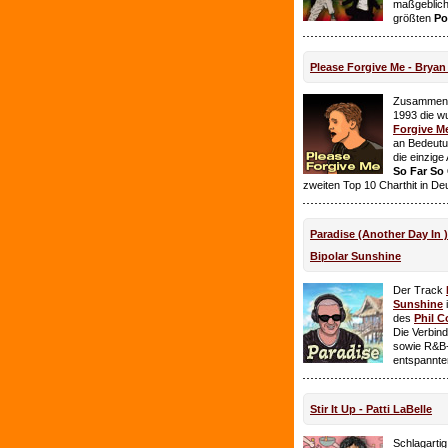
maßgeblich
größten
Po
Please Forgive Me - Brya
Zusammen 
1993 die w
Forgive M
an Bedeutun
die einzig
So Far So
zweiten Top 10 Charthit in De
Paradise (Another Day In 
Bipolar Sunshine
Der Track
Sunshine
i
des
Phil C
Die Verbin
sowie R&B-
entspannte
Stir It Up - Patti LaBelle
Schlagarti