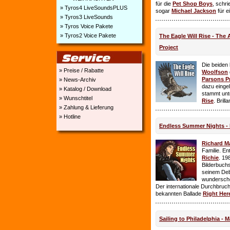
für die
Pet Shop Boys
, schr
» Tyros4 LiveSoundsPLUS
sogar
Michael Jackson
für e
» Tyros3 LiveSounds
» Tyros Voice Pakete
» Tyros2 Voice Pakete
The Eagle Will Rise - The
Project
Die beiden
» Preise / Rabatte
Woolfson
Parsons P
» News-Archiv
dazu einge
» Katalog / Download
stammt unt
» Wunschtitel
Rise
. Brill
» Zahlung & Lieferung
» Hotline
Endless Summer Nights - 
Richard M
Familie. E
Richie
. 19
Bilderbuchs
seinem Deb
wundersch
Der internationale Durchbruch 
bekannten Ballade
Right Her
Sailing to Philadelphia - 