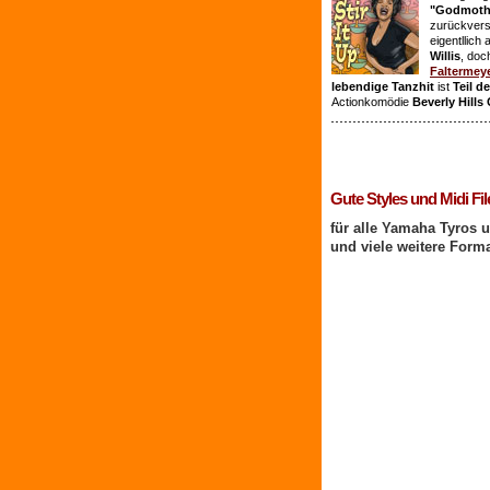
"Godmothe
zurückvers
eigentllich
Willis
, doc
Faltermey
lebendige Tanzhit
ist
Teil d
Actionkomödie
Beverly Hills
1 Benutzer online
Gute Styles und Midi Fil
für alle Yamaha Tyros 
und viele weitere Form