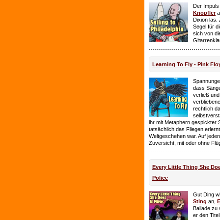
Der Impuls
Knopfler
a
Dixion las
Segel für 
sich von d
Gitarrenkl
Learning To Fly - Pink Flo
Spannungen
dass Sänge
verließ und 
verbliebene
rechtlich 
selbstverst
ihr mit Metaphern gespickter
tatsächlich das Fliegen erlern
Weltgeschehen war. Auf jeden
Zuversicht, mit oder ohne Flü
Every Little Thing She Doe
Police
Gut Ding wi
Sting
an,
E
Ballade zu 
er den Tite