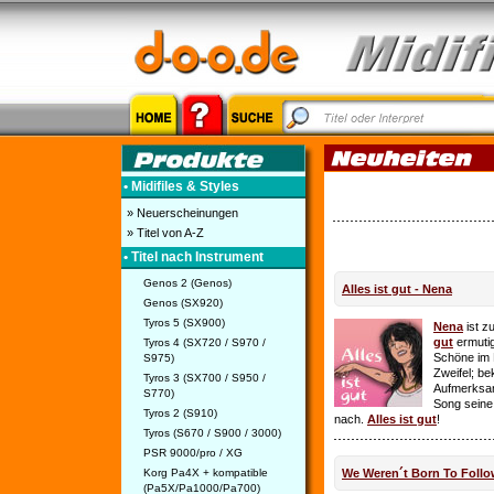
• Midifiles & Styles
» Neuerscheinungen
» Titel von A-Z
• Titel nach Instrument
Genos 2 (Genos)
Alles ist gut - Nena
Genos (SX920)
Tyros 5 (SX900)
Nena
ist z
gut
ermutig
Tyros 4 (SX720 / S970 /
Schöne im 
S975)
Zweifel; be
Tyros 3 (SX700 / S950 /
Aufmerksamk
S770)
Song seine
Tyros 2 (S910)
nach.
Alles ist gut
!
Tyros (S670 / S900 / 3000)
PSR 9000/pro / XG
Korg Pa4X + kompatible
We Weren´t Born To Follo
(Pa5X/Pa1000/Pa700)