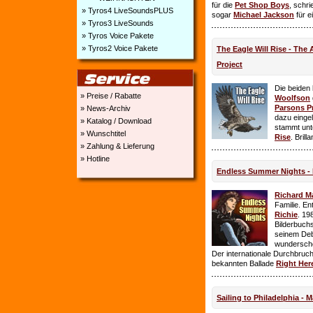
für die
Pet Shop Boys
, schr
» Tyros4 LiveSoundsPLUS
sogar
Michael Jackson
für e
» Tyros3 LiveSounds
» Tyros Voice Pakete
» Tyros2 Voice Pakete
The Eagle Will Rise - The
Project
Die beiden
» Preise / Rabatte
Woolfson
Parsons P
» News-Archiv
dazu einge
» Katalog / Download
stammt unt
» Wunschtitel
Rise
. Brill
» Zahlung & Lieferung
» Hotline
Endless Summer Nights - 
Richard M
Familie. E
Richie
. 19
Bilderbuchs
seinem Deb
wundersch
Der internationale Durchbruch 
bekannten Ballade
Right Her
Sailing to Philadelphia - 