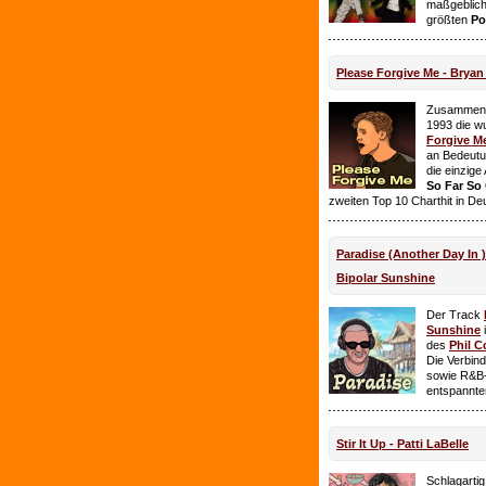
maßgeblich
größten
Po
Please Forgive Me - Brya
Zusammen 
1993 die w
Forgive M
an Bedeutun
die einzig
So Far So
zweiten Top 10 Charthit in De
Paradise (Another Day In 
Bipolar Sunshine
Der Track
Sunshine
i
des
Phil C
Die Verbin
sowie R&B-
entspannte
Stir It Up - Patti LaBelle
Schlagarti