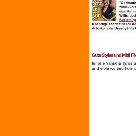
"Godmothe
zurückvers
eigentllich
Willis
, doc
Faltermey
lebendige Tanzhit
ist
Teil d
Actionkomödie
Beverly Hills
1 Benutzer online
Gute Styles und Midi Fil
für alle Yamaha Tyros 
und viele weitere Form