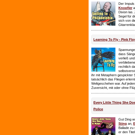
Der Impuls
Knopfler
a
Dixion las
Segel für 
sich von d
Gitarrenkl
Learning To Fly - Pink Flo
Spannungen
dass Sänge
verließ und 
verbliebene
rechtlich 
selbstverst
ihr mit Metaphern gespickter
tatsächlich das Fliegen erlern
Weltgeschehen war. Auf jeden
Zuversicht, mit oder ohne Flü
Every Little Thing She Doe
Police
Gut Ding wi
Sting
an,
E
Ballade zu 
er den Tite