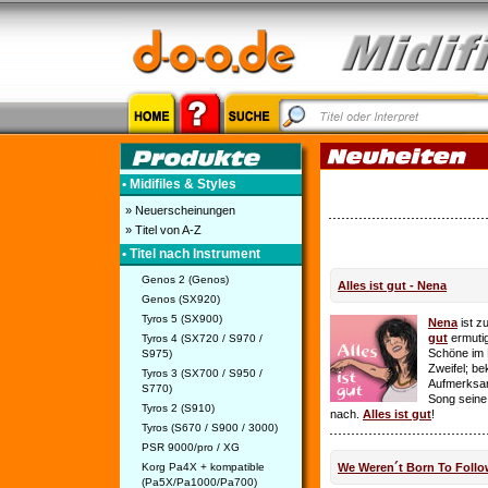
• Midifiles & Styles
» Neuerscheinungen
» Titel von A-Z
• Titel nach Instrument
Genos 2 (Genos)
Alles ist gut - Nena
Genos (SX920)
Tyros 5 (SX900)
Nena
ist z
gut
ermutig
Tyros 4 (SX720 / S970 /
Schöne im 
S975)
Zweifel; be
Tyros 3 (SX700 / S950 /
Aufmerksamk
S770)
Song seine
Tyros 2 (S910)
nach.
Alles ist gut
!
Tyros (S670 / S900 / 3000)
PSR 9000/pro / XG
Korg Pa4X + kompatible
We Weren´t Born To Follo
(Pa5X/Pa1000/Pa700)