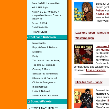
Korg Pa1/X + kompatible
Steht auf u
darum geht 
XG / SFF Style
Follow
vo
Ketron SD-1/7/9/40/90 +
A Nice Da
kompatible Ketron Event -
komponiert
MidjayPro
Feder von
Ketron X1/X4
GM/GS-Midifile
Roland Styles
Lass uns leben - Marius Mü
• Titel nach Rubriken
Westernhagen
Movietracks
Lass uns 
Pop, 8-Beat & Ballads
von
Mariu
Medleys
der Künstle
Party
vergänglich
der väterl
Tischmusik Jazz & Swing
Doch auch
Top Hits & Hitparade
schnell, dass das alltägliche 
Country & Rock
Klassiker:
Lass uns leben
!
Schlager & Volksmusik
Stimmung & Karneval
Slice Me Nice - Fancy
Oldies & Evergreens
Instrumentals
Seinen int
Latin & Ballsaal
Manfred A
Weihnachten & Klassik
einen Itali
Klassiker
S
Sounds/Pakete
der stampf
80er-Jahre 
» *** WEIHNACHTEN ***