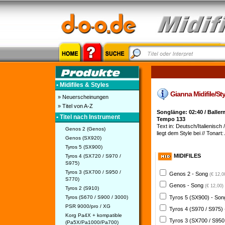
• Midifiles & Styles
Gianna Midifile/Sty
» Neuerscheinungen
» Titel von A-Z
Songlänge: 02:40 / Balle
• Titel nach Instrument
Tempo 133
Text in: Deutsch/Italienisch /
Genos 2 (Genos)
liegt dem Style bei // Tonart:
Genos (SX920)
Tyros 5 (SX900)
MIDIFILES
Tyros 4 (SX720 / S970 /
S975)
Tyros 3 (SX700 / S950 /
Genos 2 - Song
(€ 12,0
S770)
Genos - Song
(€ 12,00)
Tyros 2 (S910)
Tyros 5 (SX900) - So
Tyros (S670 / S900 / 3000)
PSR 9000/pro / XG
Tyros 4 (S970 / S975)
Korg Pa4X + kompatible
Tyros 3 (SX700 / S950
(Pa5X/Pa1000/Pa700)