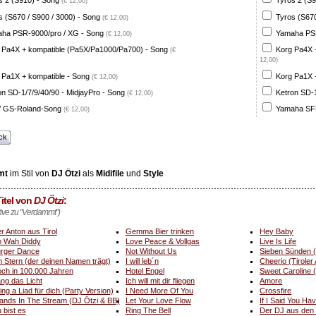
s 2 (S910) - Song
Tyros 2 (S9
(€ 12,00)
s (S670 / S900 / 3000) - Song
Tyros (S670
(€ 12,00)
ha PSR-9000/pro / XG - Song
Yamaha PSR
(€ 12,00)
 Pa4X + kompatible (Pa5X/Pa1000/Pa700) - Song
Korg Pa4X 
(€
12,00)
 Pa1X + kompatible - Song
Korg Pa1X +
(€ 12,00)
on SD-1/7/9/40/90 - MidjayPro - Song
Ketron SD-1
(€ 12,00)
 GS-Roland-Song
Yamaha SFF
(€ 12,00)
ck
mt
im Stil von
DJ Ötzi
als
Midifile
und
Style
itel von
DJ Ötzi
:
ative zu "Verdammt")
r Anton aus Tirol
Gemma Bier trinken
Hey Baby
 Wah Diddy
Love Peace & Vollgas
Live Is Life
rger Dance
Not Without Us
Sieben Sünden 
n Stern (der deinen Namen trägt)
I will leb´n
Cheerio (Tiroler
ch in 100.000 Jahren
Hotel Engel
Sweet Caroline 
ng das Licht
Ich will mit dir fliegen
Amore
sing a Liad für dich (Party Version)
I Need More Of You
Crossfire
lands In The Stream (DJ Ötzi & BB)
Let Your Love Flow
If I Said You Ha
 bist es
Ring The Bell
Der DJ aus den