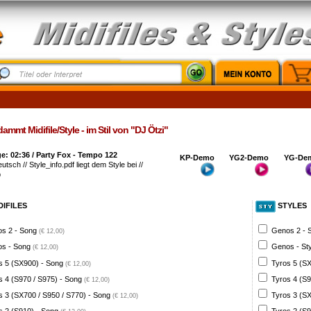
ammt Midifile/Style - im Stil von "DJ Ötzi"
: 02:36 / Party Fox - Tempo 122
KP-Demo
YG2-Demo
YG-De
utsch // Style_info.pdf liegt dem Style bei //
b
DIFILES
STYLES
s 2 - Song
Genos 2 - 
(€ 12,00)
s - Song
Genos - St
(€ 12,00)
s 5 (SX900) - Song
Tyros 5 (SX
(€ 12,00)
s 4 (S970 / S975) - Song
Tyros 4 (S9
(€ 12,00)
s 3 (SX700 / S950 / S770) - Song
Tyros 3 (SX
(€ 12,00)