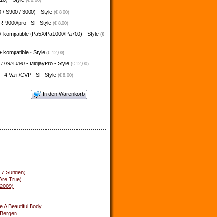
10) - Style
(€ 8,00)
 / S900 / 3000) - Style
(€ 8,00)
-9000/pro - SF-Style
(€ 8,00)
+ kompatible (Pa5X/Pa1000/Pa700) - Style
(€
 kompatible - Style
(€ 12,00)
/7/9/40/90 - MidjayPro - Style
(€ 12,00)
 4 Vari./CVP - SF-Style
(€ 8,00)
In den Warenkorb
( 7 Sünden)
 Are True)
(2009)
ve A Beautiful Body
 Bergen