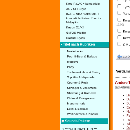
Tyro
Korg Pa1/X + kompatible
Tyro
XG / SFF Style
Yama
Ketron SD-1/7/9/40/90 +
kompatible Ketron Event -
Korg
MidjayPro
12,00)
Ketron X1/X4
Korg
GM/GS-Midifile
Ketr
Roland Styles
• Titel nach Rubriken
GM-/
Movietracks
zurü
Pop, 8-Beat & Ballads
Medleys
Party
Verdam
Tischmusik Jazz & Swing
Top Hits & Hitparade
Andere T
Country & Rock
(als Altern
Schlager & Volksmusik
Stimmung & Karneval
De
Oldies & Evergreens
Do
Bu
Instrumentals
Ei
Latin & Ballsaal
No
Weihnachten & Klassik
Fa
I 
Sounds/Pakete
Is
Du
» *** WEIHNACHTEN ***