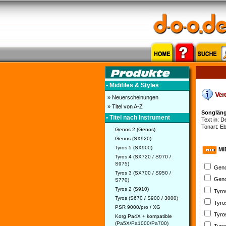
• Midifiles & Styles
Verd
» Neuerscheinungen
» Titel von A-Z
Songlänge
• Titel nach Instrument
Text in: De
Tonart: E
Genos 2 (Genos)
Genos (SX920)
Tyros 5 (SX900)
MI
Tyros 4 (SX720 / S970 /
S975)
Geno
Tyros 3 (SX700 / S950 /
Geno
S770)
Tyros 2 (S910)
Tyro
Tyros (S670 / S900 / 3000)
Tyro
PSR 9000/pro / XG
Tyro
Korg Pa4X + kompatible
(Pa5X/Pa1000/Pa700)